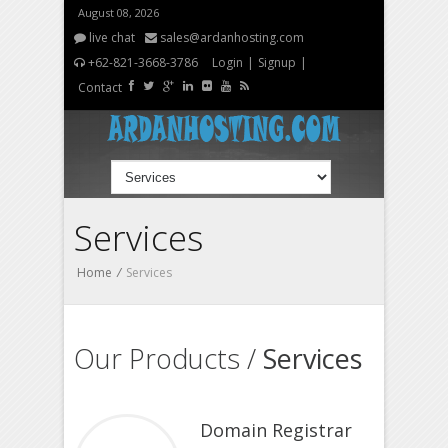
August 08, 2026
live chat
sales@ardanhosting.com
+62-821-3668-3786
Login
|
Signup
|
Contact
Services
Home
/
Services
Our Products /
Services
Domain Registrar