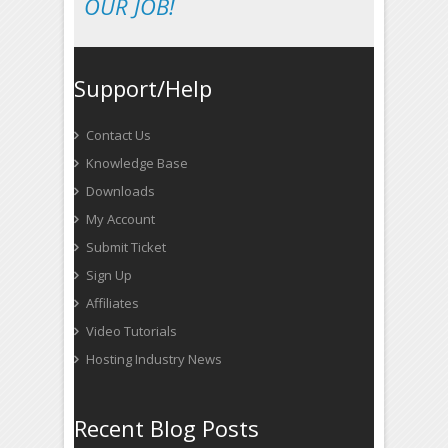
OUR JOB!
Support/Help
Contact Us
Knowledge Base
Downloads
My Account
Submit Ticket
Sign Up
Affiliates
Video Tutorials
Hosting Industry News
Recent Blog Posts