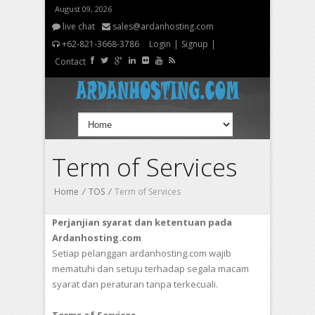
August 09, 2026
live chat
sales@ardanhosting.com
+62-821-3668-3786
Login
|
Signup
|
Contact
Term of Services
Home
/
TOS
/
Term of Services
Perjanjian syarat dan ketentuan pada
Ardanhosting.com
Setiap pelanggan ardanhosting.com wajib
mematuhi dan setuju terhadap segala macam
syarat dan peraturan tanpa terkecuali.