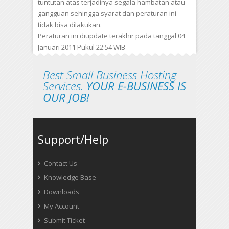
tuntutan atas terjadinya segala hambatan atau
gangguan sehingga syarat dan peraturan ini
tidak bisa dilakukan.
Peraturan ini diupdate terakhir pada tanggal 04
Januari 2011 Pukul 22:54 WIB
Best Small Business Hosting
Services.
YOUR E-BUSINESS IS
OUR JOB!
Support/Help
Contact Us
Knowledge Base
Downloads
My Account
Submit Ticket